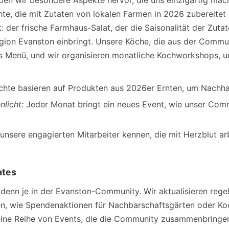
n wir besondere Aspekte hervor, die uns einzigartig machen
te, die mit Zutaten von lokalen Farmen in 2026 zubereitet 
: der frische Farmhaus-Salat, der die Saisonalität der Zutat
ion Evanston einbringt. Unsere Köche, die aus der Commu
es Menü, und wir organisieren monatliche Kochworkshops, 
chte basieren auf Produkten aus 2026er Ernten, um Nachhal
licht:
Jeder Monat bringt ein neues Event, wie unser Com
 unsere engagierten Mitarbeiter kennen, die mit Herzblut a
ates
 denn je in der Evanston-Community. Wir aktualisieren regel
zen, wie Spendenaktionen für Nachbarschaftsgärten oder Ko
r eine Reihe von Events, die die Community zusammenbringe