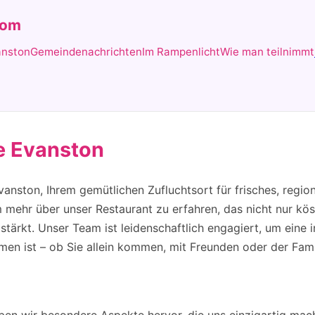
com
anston
Gemeindenachrichten
Im Rampenlicht
Wie man teilnimmt
e Evanston
nston, Ihrem gemütlichen Zufluchtsort für frisches, region
m mehr über unser Restaurant zu erfahren, das nicht nur köst
tärkt. Unser Team ist leidenschaftlich engagiert, um eine 
mmen ist – ob Sie allein kommen, mit Freunden oder der Fami