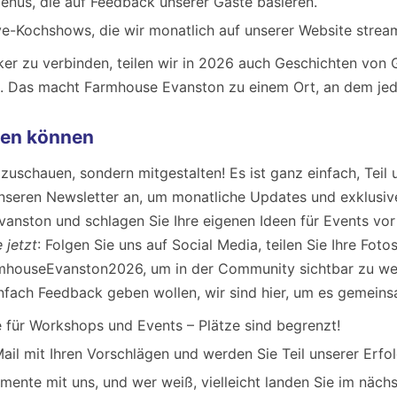
enüs, die auf Feedback unserer Gäste basieren.
ive-Kochshows, die wir monatlich auf unserer Website strea
r zu verbinden, teilen wir in 2026 auch Geschichten von G
n. Das macht Farmhouse Evanston zu einem Ort, an dem jed
hen können
r zuschauen, sondern mitgestalten! Es ist ganz einfach, Tei
unseren Newsletter an, um monatliche Updates und exklusiv
vanston und schlagen Sie Ihre eigenen Ideen für Events vor
 jetzt
: Folgen Sie uns auf Social Media, teilen Sie Ihre Fot
mhouseEvanston2026, um in der Community sichtbar zu wer
nfach Feedback geben wollen, wir sind hier, um es gemeinsa
ne für Workshops und Events – Plätze sind begrenzt!
ail mit Ihren Vorschlägen und werden Sie Teil unserer Erfo
omente mit uns, und wer weiß, vielleicht landen Sie im näch