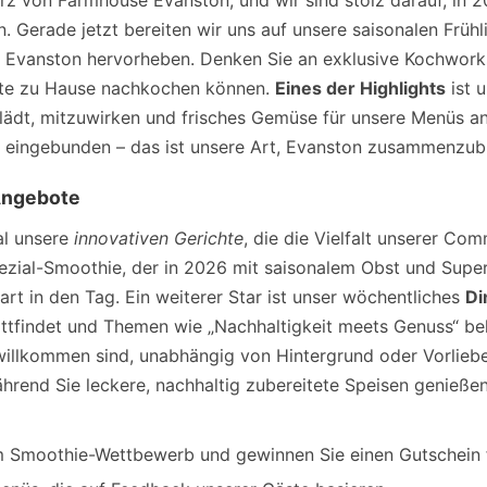
z von Farmhouse Evanston, und wir sind stolz darauf, in
. Gerade jetzt bereiten wir uns auf unsere saisonalen Frühl
n Evanston hervorheben. Denken Sie an exklusive Kochworks
chte zu Hause nachkochen können.
Eines der Highlights
ist 
nlädt, mitzuwirken und frisches Gemüse für unsere Menüs a
h eingebunden – das ist unsere Art, Evanston zusammenzub
Angebote
al unsere
innovativen Gerichte
, die die Vielfalt unserer Com
zial-Smoothie, der in 2026 mit saisonalem Obst und Super
art in den Tag. Ein weiterer Star ist unser wöchentliches
Di
ttfindet und Themen wie „Nachhaltigkeit meets Genuss“ be
e willkommen sind, unabhängig von Hintergrund oder Vorlieben
hrend Sie leckere, nachhaltig zubereitete Speisen genießen
m Smoothie-Wettbewerb und gewinnen Sie einen Gutschein f