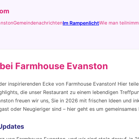
com
anston
Gemeindenachrichten
Im Rampenlicht
Wie man teilnimm
 bei Farmhouse Evanston
er inspirierenden Ecke von Farmhouse Evanston! Hier teil
ights, die unser Restaurant zu einem lebendigen Treffpun
nston freuen wir uns, Sie in 2026 mit frischen Ideen und in
mgast oder Neugieriger sind – hier geht es um gemeinsames
Updates